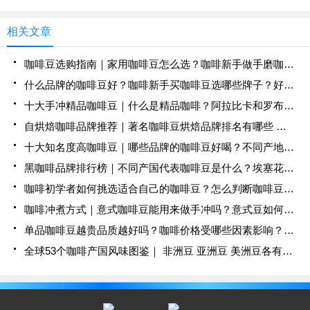
世界的水晶山咖啡。 1748年，咖啡由多米加传入古
巴，古巴自此开始种植咖啡。古巴地区土地肥沃，气
相关文章
候湿润，
咖啡豆选购指南｜家用咖啡豆怎么选？咖啡新手做手磨咖啡用哪种咖啡豆好？咖啡拼配豆单品豆适合什么冲煮方式？
什么品牌的咖啡豆好？咖啡新手买咖啡豆选哪些牌子？好喝不贵咖啡豆日常手冲单品豆推荐
十大手冲精品咖啡豆｜什么是精品咖啡？阿拉比卡和罗布斯塔咖啡豆有何区别？顶级手冲单品豆有哪些？
自烘焙咖啡品牌推荐｜著名咖啡豆烘焙品牌排名有哪些 烘焙咖啡豆具备什么味道特征？
十大知名度高咖啡豆｜哪些品牌的咖啡豆好喝？不同产地的单品豆有什么风味口感特征？
黑咖啡品牌排行榜｜不同产国代表咖啡豆是什么？埃塞花魁巴拿马瑰夏牙买加蓝山法咖啡风味特点介绍
咖啡初学者如何挑选适合自己的咖啡豆？怎么判断咖啡豆新鲜程度？10大世界著名咖啡品牌是哪些？
咖啡冲煮方式｜意式咖啡豆能用来做手冲吗？意式豆如何做出好喝的手冲黑咖啡？
单品咖啡豆越贵品质越好吗？咖啡价格受哪些因素影响？蓝山咖啡翡翠红标为什么贵？
全球53个咖啡产国风味图鉴｜ 非洲豆 亚洲豆 美洲豆各有哪些特色？咖啡小白如何挑选手冲咖啡豆