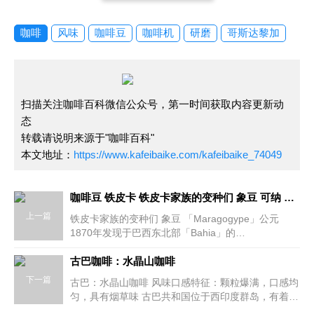
咖啡
风味
咖啡豆
咖啡机
研磨
哥斯达黎加
扫描关注咖啡百科微信公众号，第一时间获取内容更新动
态
转载请说明来源于"咖啡百科"
本文地址：
https://www.kafeibaike.com/kafeibaike_74049
咖啡豆 铁皮卡 铁皮卡家族的变种们 象豆 可纳 蓝山
上一篇
铁皮卡家族的变种们 象豆 「Maragogype」公元
1870年发现于巴西东北部「Bahia」的
「Maragogype」产区，因豆体比一般阿拉比卡至少
大三倍，是世界之最，因而得名。它是铁皮卡最知名
古巴咖啡：水晶山咖啡
的变种豆，是铁皮卡家族的巨婴欧。 象豆很适应于
下一篇
古巴：水晶山咖啡 风味口感特征：颗粒爆满，口感均
700米800米的低海拔区，但风味
匀，具有烟草味 古巴共和国位于西印度群岛，有着超
然、原始的自然环境，风光明媚的加勒比海以及享誉