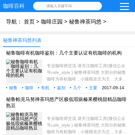
咖啡百科
请输入关键字词
导航：
首页
>
咖啡庄园
>
秘鲁禅茶玛悠
>
秘鲁禅茶玛悠列表
秘鲁咖啡有机咖啡鉴别：几个主要认证有机咖啡的机构
专业咖啡师交流 请关注咖啡工房(微信公众
号cafe_style ) 秘鲁禅茶玛悠 大部分的秘鲁
咖啡为有机咖啡，小规模农庄为主，大多种
植在安第斯山脚下。秘鲁，山地占全国面积
秘鲁
咖啡
有机
鉴别
几个
主要
2017-09-14
的1/3，属于热带沙漠区，气候干燥而温和。
认证
机构
专业
18~26℃的年均温和700~1,500mm的年降水
秘鲁帕克马努禅茶玛悠产区极低瑕疵榛果樱桃甜精品咖啡
熟豆
量，使这里
专业咖啡师交流 请关注咖啡工房(微信公众
号cafe_style ) 秘鲁禅茶玛悠 大部分的秘鲁
咖啡为有机咖啡，小规模农庄为主，大多种