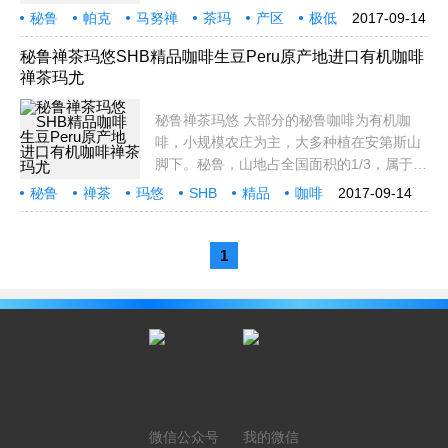
植在安第斯山脚下。秘鲁，山地占全国面积
秘鲁
帕克
马努禅
茶玛
产区
极低
2017-09-14
的1/3，属于热带沙漠区，气候干燥而温和。
瑕疵
榛果
樱桃
精品
18~26℃的年均温和700~1,500mm的年降水
秘鲁禅茶玛悠SHB精品咖啡生豆Peru原产地进口有机咖啡
禅茶玛尤
量，使这里
秘鲁禅茶玛悠 大部分的秘鲁咖啡为有机咖
啡，小规模农庄为主，大多种植在安第斯山
脚下。秘鲁，山地占全国面积的1/3，属于热
带沙漠区，气候干燥而温和。18~26℃的年
秘鲁
禅茶
玛悠
SHB
精品
咖啡
2017-09-14
均温和700~1,500mm的年降水量，使这里
生豆
Peru
原产地
盛产优质的咖啡。秘鲁咖啡由100%阿拉比
卡品种构成，这里
1
微信公众号
我的微信