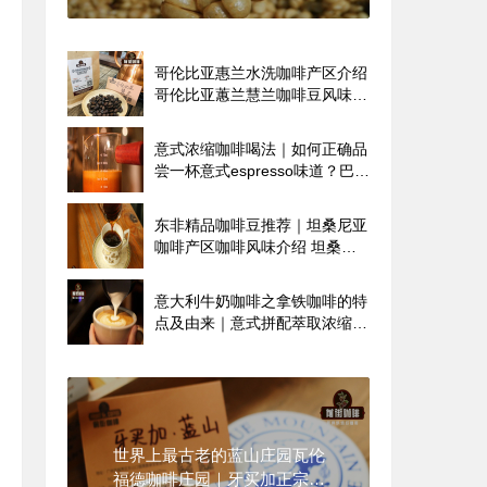
细手冲教程
哥伦比亚惠兰水洗咖啡产区介绍
哥伦比亚蕙兰慧兰咖啡豆风味特
点
意式浓缩咖啡喝法｜如何正确品
尝一杯意式espresso味道？巴西
喜拉多哥伦比亚惠兰咖啡豆能做
意式浓缩吗？
东非精品咖啡豆推荐｜坦桑尼亚
咖啡产区咖啡风味介绍 坦桑尼
亚咖啡品种口味特点
意大利牛奶咖啡之拿铁咖啡的特
点及由来｜意式拼配萃取浓缩拿
铁美式有啥区别
世界上最古老的蓝山庄园瓦伦
福德咖啡庄园｜牙买加正宗蓝