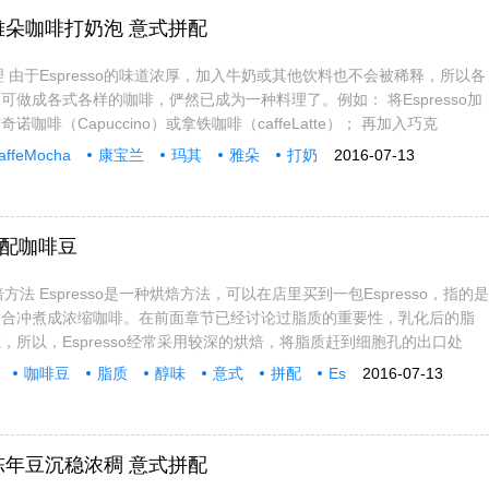
其雅朵咖啡打奶泡 意式拼配
种料理 由于Espresso的味道浓厚，加入牛奶或其他饮料也不会被稀释，所以各
可做成各式各样的咖啡，俨然已成为一种料理了。例如： 将Espresso加
咖啡（Capuccino）或拿铁咖啡（caffeLatte）； 再加入巧克
affeMocha
康宝兰
玛其
雅朵
打奶
2016-07-13
拼配咖啡豆
烘焙方法 Espresso是一种烘焙方法，可以在店里买到一包Espresso，指的是
适合冲煮成浓缩咖啡。在前面章节已经讨论过脂质的重要性，乳化后的脂
，所以，Espresso经常采用较深的烘焙，将脂质赶到细胞孔的出口处
咖啡豆
脂质
醇味
意式
拼配
Es
2016-07-13
豆陈年豆沉稳浓稠 意式拼配