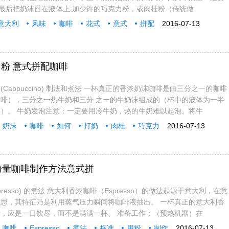
2;最后把奶沫舀在液体上;加少许的巧克力粉，或肉桂粉（传统做
意大利
风味
咖啡
花式
意式
拼配
2016-07-13
粉 意式拼配咖啡
Cappuccino) 制法和煮法 一杯真正的香浓奶沫咖啡是由三分之一的咖啡
啡），三分之一热牛奶和三分 之一的牛奶沫组成的（杯中的液体为一半
）。 牛奶发泡注意：一定要用冷牛奶，热的牛奶难以起泡。将牛
奶沫
咖啡
如何
打奶
肉桂
巧克力
2016-07-13
准用粉量咖啡制作方法意式拼
resso) 的煮法 意大利香浓咖啡（Espresso）的做法起源于意大利，在意
思，其特征乃是利用蒸气压力瞬间将咖啡液抽出。 一杯真正的意大利香
，应是一口饮尽，而不是满满一杯。 准备工作：（预热机器）在
咖啡
Espresso
煮法
标准
用粉
制作
2016-07-13