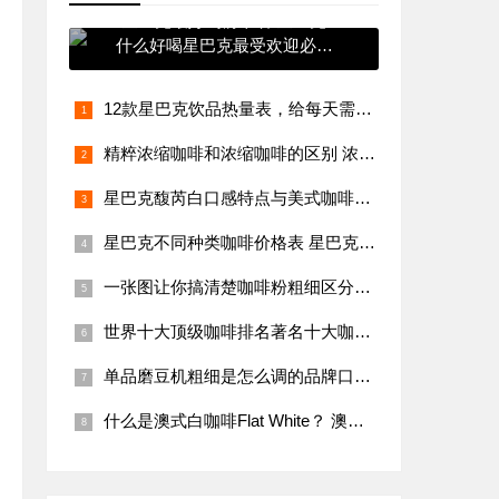
星巴克最好喝前十名 星巴克
什么好喝星巴克最受欢迎必点
饮料排行
12款星巴克饮品热量表，给每天需要咖啡又要维持体型的你参考
精粹浓缩咖啡和浓缩咖啡的区别 浓缩咖啡是什么意思 精粹浓缩咖啡
星巴克馥芮白口感特点与美式咖啡，卡布奇诺有什么区别哪个苦
星巴克不同种类咖啡价格表 星巴克菜单
一张图让你搞清楚咖啡粉粗细区分！手冲咖啡研磨度粗细标准教程
世界十大顶级咖啡排名著名十大咖啡品牌 世界十大咖啡有哪些品牌
单品磨豆机粗细是怎么调的品牌口感风味描述处理法介绍
什么是澳式白咖啡Flat White？ 澳白、拿铁与卡布奇诺牛奶咖啡比例有什么区别