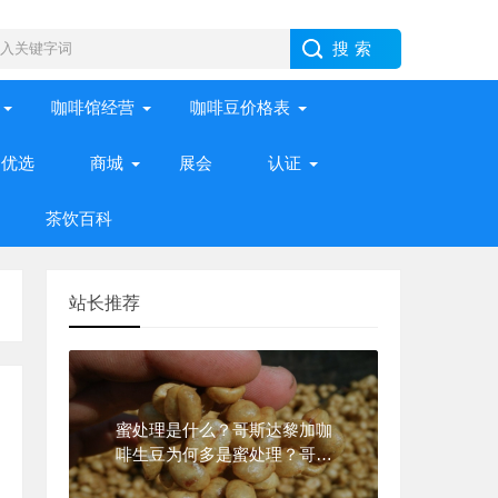
咖啡馆经营
咖啡豆价格表
优选
商城
展会
认证
茶饮百科
站长推荐
蜜处理是什么？哥斯达黎加咖
啡生豆为何多是蜜处理？哥斯
达黎加蜜处理瑰夏咖啡的超详