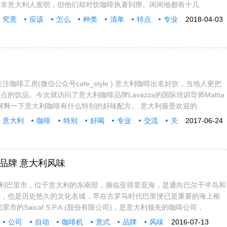
并非意大利人发明，但他们却对饮咖啡执著到痹。闲闲地都有十几
究竟
应该
怎么
种类
清单
特点
专业
2018-04-03
注咖啡工房(微信公众号cafe_style ) 意大利咖啡出名好饮，当地人更把
的饮品。今次就访问了意大利咖啡品牌Lavazza的国际培训导师Mattia
他详细解释一下意大利咖啡有什么特别的好味配方。 意大利最受欢迎的
意大利
咖啡
特别
好喝
专业
交流
关
2017-06-24
的品牌 意大利风味
在意大利巴里市，位于意大利的东南部，濒临亚得里亚海，是通向巴尔干半岛和
口，也是历史悠久的文化名城，早在古罗马时代巴里便已是重要的海上枢
里市的Saicaf S.P.A (股份有限公司)，是意大利领先的咖啡公司，
公司
自动
咖啡机
意式
品牌
风味
2016-07-13