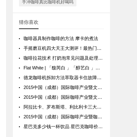
手冲咖啡真比咖啡机好喝吗
猜你喜欢
咖啡器具制作咖啡的方法 摩卡的煮法
手摇磨豆机四大天王大测评！最热门的四款咖啡手磨研磨性能对比
咖啡拉花技术 打奶泡常见问题及处理方法
Flat White | 「馥芮白 」「醇艺白 」「澳瑞白」的区别？
德龙咖啡机拆卸方法萃取器卡住故障灯图解
2015中国（成都）国际咖啡产业暨文化博览会
2015中国（成都）国际咖啡产业暨文化博览会 招商版
阿拉比卡、罗布斯塔、利比利卡三大咖啡豆品种种类风味口感特点区别 如何分辨阿拉比卡和罗豆
2015中国（成都）国际咖啡产业暨咖啡文化博览会展览会 开启招商
星巴克多少钱一杯饮品 星巴克咖啡价格表看哪款饮品价格最高