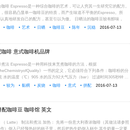
种综合咖啡 Espresso是一种综合咖啡的艺术，可让人穷其一生研究它的配方。
，很容易凸显单一咖啡豆的特质，而产生味道不平衡的Espresso。所
认真地研发自己的配方，甚至引以为傲。 日晒法的咖啡豆较有醇味，
咖啡
艺术
日晒
咖啡豆
陈年
沉稳
2016-07-13
拼配咖啡 意式咖啡机品牌
咖啡煮法 Espresso是一种用科技来烹煮咖啡的方法，根据
feeTheChemistryofQuality》一书的定义，它必须符合下列条件：咖啡粉的分
8克 水的温度（℃）905 水的压力92大气压力（bar） 过滤时间305秒钟 水
较为
黏稠
炭烧
咖啡
意式
拼配
2016-07-13
拼配咖啡豆 咖啡馆 英文
（ Latte） 制法和煮法 加热： 先将一份意大利香浓咖啡（其做法请参照
作）倒入已经预热好的杯子里，然后把热牛奶倒入杯中;其牛奶量一定要