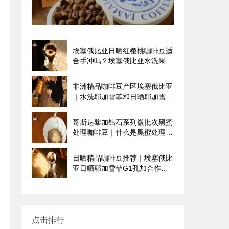
山咖啡庄园有哪些？
埃塞俄比亚日晒红樱桃咖啡豆适
合手冲吗？埃塞俄比亚水洗果丁
丁咖啡怎么冲煮好喝
非洲精品咖啡豆产区埃塞俄比亚
｜水洗耶加雪菲和日晒耶加雪菲
咖啡豆外观风味特点有哪些区别
哥斯达黎加钻石系列微批次黑蜜
处理咖啡豆｜什么是黑蜜处理？
Venecia咖啡品种介绍
日晒精品咖啡豆推荐｜埃塞俄比
亚日晒耶加雪菲G1孔加合作社
咖啡豆风味口感香气描述
点击排行