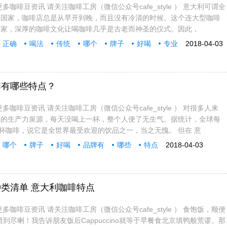
多咖啡豆资讯 请关注咖啡工房（微信公众号cafe_style ） 意大利可谓全
的国家，咖啡店总是从早开到晚，而且没有冷清的时候。这个连大型咖啡
国家，深厚的咖啡文化让喝咖啡几乎是古老而神圣的仪式。因此，
正确
喝法
传统
哪个
牌子
好喝
专业
2018-04-03
牌有哪些特点？
多咖啡豆资讯 请关注咖啡工房（微信公众号cafe_style ） 对很多人来
天的生产力泉源，每天没喝上一杯，整个人便了无生气。据统计，全球每
 亿杯咖啡，说它是全世界最受欢迎的饮品之一，当之无愧。 但在 意
哪个
牌子
好喝
品牌有
哪些
特点
2018-04-03
类清单 意大利咖啡特点
多咖啡豆资讯 请关注咖啡工房（微信公众号cafe_style ） 食饱饭，顺便
no？错到尽喇！我告诉朋友饭后Cappuccino就等于早餐食北京填鸭般荒谬。那