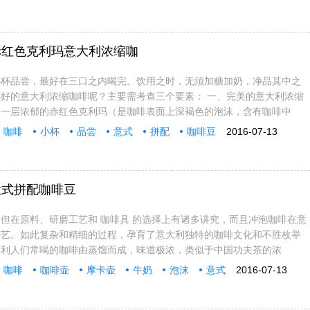
赤红色克利玛意大利浓缩咖
小杯品尝，最好在三口之内喝完。饮用之时，无须加糖加奶，净品其中之
好的意大利浓缩咖啡呢？主要需考查三个要素： 一、完美的意大利浓缩
着一层浓郁的赤红色克利玛（是咖啡表面上深褐色的泡沫，含有咖啡中
咖啡
小杯
品尝
意式
拼配
咖啡豆
2016-07-13
意式拼配咖啡豆
但在原料、研磨工艺和 咖啡具 的选择上有诸多讲究，而且冲泡咖啡在意
手艺。如此复杂和精细的过程，孕育了意大利独特的咖啡文化和不胜枚举
大利人们常喝的咖啡由蒸馏而成，味道极浓，类似于中国功夫茶的浓
咖啡
咖啡壶
摩卡壶
牛奶
泡沫
意式
2016-07-13