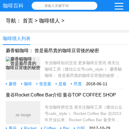
咖啡百科
请输入关键字词
导航：
首页
>
咖啡猎人
>
咖啡猎人列表
麝香貓咖啡： 曾是最昂貴的咖啡豆背後的秘密
专业咖啡知识交流 更多咖啡豆资讯 请关注
咖啡工房（微信公众号cafe_style ） 麝香貓
咖啡： 曾是最昂貴的咖啡豆背後的秘密 麝
香猫在不喝咖啡的人耳中也出现过，在艺妓
麝香
咖啡
曾是最
是最
昂貴
2018-06-11
咖啡出现之前最价格最昂贵的咖啡总是麝香
咖啡豆
背後
秘密
专业
咖
猫咖啡拿下，但在这个咖啡的产业链下，到
曼谷Rocket Coffee Bar介绍 曼谷TOP COFFEE SHOP
底是怎麽
专业咖啡师交流 请关注咖啡工房（微信公众
号cafe_style ） Rocket Coffee Bar 自2013
年开业以来，Rocket Coffee Bar 备受年青
人追捧。目前，在曼谷有4间分店，一直都
曼谷
Rocket
Coffee
Bar
介绍
2017-10-29