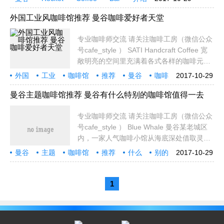
是各大网站推荐的 Top Coffee Shop。整体
TOP
CO
设计颇具想象力，来过一次你一定会爱上
外国工业风咖啡馆推荐 曼谷咖啡爱好者天堂
它。 菱形瓷
专业咖啡师交流 请关注咖啡工房（微信公众
号cafe_style ） SATI Handcraft Coffee 宽
敞明亮的空间里充满着各式各样的咖啡元
素，从咖啡制作器具、咖啡文化书籍到纪念
外国
工业
咖啡馆
推荐
曼谷
咖啡
2017-10-29
品，你都可以在这里找到。 工业风吧台 大
爱好者
天堂
专业
咖
吧台内设意式咖啡、手冲咖啡专区，客人可
曼谷主题咖啡馆推荐 曼谷有什么特别的咖啡馆值得一去
以零距离与
专业咖啡师交流 请关注咖啡工房（微信公众
号cafe_style ） Blue Whale 曼谷某老城区
内，一家人气咖啡小馆从海底深处借取灵
感，一改咖啡馆传统色调，以海洋深蓝为主
曼谷
主题
咖啡馆
推荐
什么
别的
2017-10-29
题，用神秘诱人的 Blue Drinks，吸引了众多
值得
一去
专业
咖啡
咖啡爱好者的目光。 Blue Whale咖啡店 深
海蓝色是
1