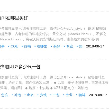
咖啡在哪里买好
多咖啡豆资讯 请关注咖啡工房（微信公众号cafe_style ） 说到 秘鲁咖
趣故事，古老神秘的印地安传说、天空之城（Machu Pichu）、不解之
azca Lines）、突破天际的安地斯山高峰、南美最大的淡水湖-的
故事
COE
好喝
在哪里
买好
专业
知
2018-08-17
秘鲁咖啡豆多少钱一包
多咖啡豆资讯 请关注咖啡工房（微信公众号cafe_style ） 秘鲁咖啡豆
拔的咖啡，给你力量、陪伴你再次出发！ ◆ 风味：桃子淡雅微酸，散发橡木香
温柔，顺口回甘 ◆ 焙度：中烘焙 ◆ 试试搭配点心：奶油泡
怎么
冲泡
出名
少钱
一包
专业
咖啡
2018-08-17