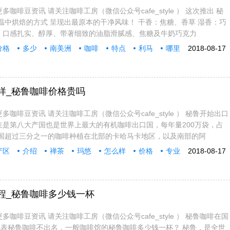
多咖啡豆资讯 请关注咖啡工房（微信公众号cafe_style ） 这次推出 秘
风温中烘焙的方式 呈现出最原本的干净风味！ 干香：焦糖、香草 湿香：巧
：口感扎实、醇厚、带著细致的油脂滑腻感、焦糖及牛奶巧克力
价格
多少
南美洲
咖啡
特点
利马
哪里
2018-08-17
样_秘鲁咖啡价格贵吗
多咖啡豆资讯 请关注咖啡工房（微信公众号cafe_style ） 秘鲁开始出口
现在是第八大产国也是世界上最大的有机咖啡出口国，每年量200万袋，占
国超过三分之一的咖啡种植在北部的卡哈马卡地区，以及南部的阿
产区
介绍
禅茶
玛悠
怎么样
价格
专业
2018-08-17
程_秘鲁咖啡多少钱一杯
多咖啡豆资讯 请关注咖啡工房（微信公众号cafe_style ） 秘鲁咖啡在国
表秘鲁咖啡不出名，一般咖啡馆的秘鲁咖啡多少钱一杯？ 秘鲁，是全世