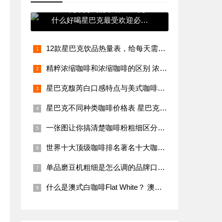
星巴克最好喝前十名 星巴克
什么好喝星巴克最受欢迎必点
饮料排行
12款星巴克饮品热量表，给每天需要咖啡又要维持体型的你参考
精粹浓缩咖啡和浓缩咖啡的区别 浓缩咖啡是什么意思 精粹浓缩咖啡
星巴克馥芮白口感特点与美式咖啡，卡布奇诺有什么区别哪个苦
星巴克不同种类咖啡价格表 星巴克菜单
一张图让你搞清楚咖啡粉粗细区分！手冲咖啡研磨度粗细标准教程
世界十大顶级咖啡排名著名十大咖啡品牌 世界十大咖啡有哪些品牌
单品磨豆机粗细是怎么调的品牌口感风味描述处理法介绍
什么是澳式白咖啡Flat White？ 澳白、拿铁与卡布奇诺牛奶咖啡比例有什么区别