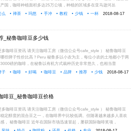
产国，咖啡种植面积多达25万公顷，种植的区域多在亚马逊河丛
怎么
禅茶
玛悠
手冲
教程
少钱
一杯
2018-08-17
荐_秘鲁咖啡豆多少钱
多咖啡豆资讯 请关注咖啡工房（微信公众号cafe_style ） 秘鲁咖啡豆
哪些牌子性价比高？Peru 秘鲁多以小农为主，每位小农的土地都小于两
3000磅的咖啡，在秘鲁以有机方式栽种历史非常悠久，也相当普
牌子
咖啡
好喝
咖啡豆
品牌
推荐
少钱
2018-08-17
咖啡豆_秘鲁咖啡豆价格
多咖啡豆资讯 请关注咖啡工房（微信公众号cafe_style ） 秘鲁咖啡豆
啡稳定醇度的混合豆之一，在咖啡界中比较低调。但随著越来越多人喜欢
感， 秘鲁咖啡豆 近年在国际市场迅速冒起，屡获国际咖啡奖项，
风味
特点
咖啡粉
还是
价格
专业
2018-08-17