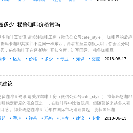
是多少_秘鲁咖啡价格贵吗
多咖啡豆资讯 请关注咖啡工房（微信公众号cafe_style ） 咖啡界的后起
秘鲁玛卡咖啡其实并不是同一样东西，两者甚至差别很大哦，你会区分吗
秀，秘鲁咖啡正在逐渐地打开知名度，进军国际。 秘鲁咖啡豆
玛卡
区别
价格
多少
专业
知识
交流
2018-08-17
煮建议
多咖啡豆资讯 请关注咖啡工房（微信公众号cafe_style ） 禅茶玛悠咖啡
咖啡稳定醇度的混合豆之一，在咖啡界中比较低调。但随著越来越多人喜
口感， 禅茶玛悠咖啡豆 近年在国际市场迅速冒起，屡获国际咖
崛起
手冲
禅茶
玛悠
冲煮
建议
专业
2018-06-13