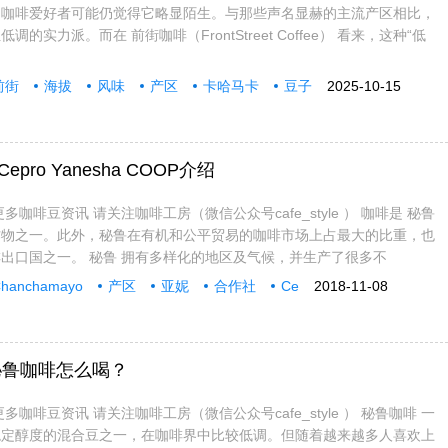
多咖啡爱好者可能仍觉得它略显陌生。与那些声名显赫的主流产区相比，
的实力派。而在 前街咖啡（FrontStreet Coffee） 看来，这种“低
前街
海拔
风味
产区
卡哈马卡
豆子
2025-10-15
力量
条件
模式
水洗
经济
pro Yanesha COOP介绍
多咖啡豆资讯 请关注咖啡工房（微信公众号cafe_style ） 咖啡是 秘鲁
作物之一。此外，秘鲁在有机和公平贸易的咖啡市场上占最大的比重，也
出口国之一。 秘鲁 拥有多样化的地区及气候，并生产了很多不
hanchamayo
产区
亚妮
合作社
Ce
2018-11-08
秘鲁咖啡怎么喝？
多咖啡豆资讯 请关注咖啡工房（微信公众号cafe_style ） 秘鲁咖啡 一
稳定醇度的混合豆之一，在咖啡界中比较低调。但随着越来越多人喜欢上