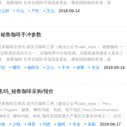
感， 秘鲁咖啡 近年在国际市场迅速冒起，屡获国际咖啡奖项，成
怎么样
什么
产区
怎么
2018-09-14
？秘鲁咖啡手冲参数
多咖啡豆资讯 请关注咖啡工房（微信公众号cafe_style ） 秘鲁咖啡 一
稳定醇度的混合豆之一，在咖啡界中比较低调。但随着越来越多人喜欢上
感， 秘鲁咖啡 近年在国际市场迅速冒起，屡获国际咖啡奖项，成
产区
哪些
咖啡豆
怎么
手冲
参数
专业
2018-09-14
名吗_秘鲁咖啡采购/报价
咖啡豆资讯 请关注咖啡工房（微信公众号cafe_style ） Peru
unin Organic - 秘鲁。蝉恰玛攸。有机。胡宁地区 Peru Chanchamayo,
ic 秘鲁咖啡豆 -蝉恰玛攸。有机 咖啡是秘鲁最大产量的主要农作物之一。此外，
价格
少钱
禅茶
玛悠
咖啡
有名
采购
2018-08-17