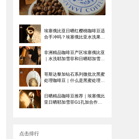
山咖啡庄园有哪些？
埃塞俄比亚日晒红樱桃咖啡豆适
合手冲吗？埃塞俄比亚水洗果丁
丁咖啡怎么冲煮好喝
非洲精品咖啡豆产区埃塞俄比亚
｜水洗耶加雪菲和日晒耶加雪菲
咖啡豆外观风味特点有哪些区别
哥斯达黎加钻石系列微批次黑蜜
处理咖啡豆｜什么是黑蜜处理？
Venecia咖啡品种介绍
日晒精品咖啡豆推荐｜埃塞俄比
亚日晒耶加雪菲G1孔加合作社
咖啡豆风味口感香气描述
点击排行