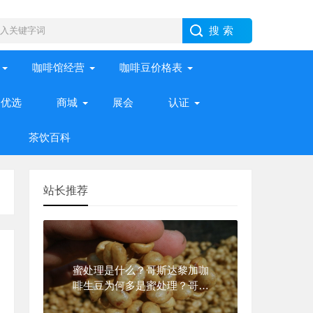
咖啡馆经营
咖啡豆价格表
优选
商城
展会
认证
茶饮百科
站长推荐
蜜处理是什么？哥斯达黎加咖
啡生豆为何多是蜜处理？哥斯
达黎加蜜处理瑰夏咖啡的超详