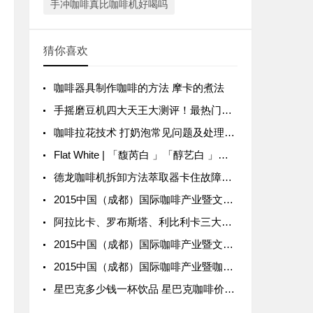
手冲咖啡真比咖啡机好喝吗
猜你喜欢
咖啡器具制作咖啡的方法 摩卡的煮法
手摇磨豆机四大天王大测评！最热门的四款咖啡手磨研磨性能对比
咖啡拉花技术 打奶泡常见问题及处理方法
Flat White | 「馥芮白 」「醇艺白 」「澳瑞白」的区别？
德龙咖啡机拆卸方法萃取器卡住故障灯图解
2015中国（成都）国际咖啡产业暨文化博览会
阿拉比卡、罗布斯塔、利比利卡三大咖啡豆品种种类风味口感特点区别 如何分辨阿拉比卡和罗豆
2015中国（成都）国际咖啡产业暨文化博览会 招商版
2015中国（成都）国际咖啡产业暨咖啡文化博览会展览会 开启招商
星巴克多少钱一杯饮品 星巴克咖啡价格表看哪款饮品价格最高