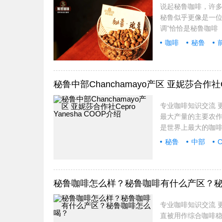
说起秘鲁咖啡，许
秘鲁似乎更像是一位低调
调”恰恰是秘鲁咖啡
咖啡
秘鲁
口感
纯净
秘鲁中部Chanchamayo产区 亚妮莎合作社Ce
专业咖啡知识交流 更
最大产量的主要农
是世界上最大的咖啡
秘鲁
中部
C
秘鲁咖啡怎么样？秘鲁咖啡有什么产区？
专业咖啡知识交流 更
直被用作综合咖啡