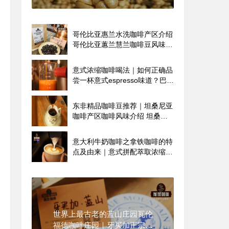
细手冲教程
哥伦比亚惠兰水洗咖啡产区介绍
哥伦比亚蕙兰慧兰咖啡豆风味特
点
意式浓缩咖啡喝法｜如何正确品
尝一杯意式espresso味道？巴西
喜拉多哥伦比亚惠兰咖啡豆能做
意式浓缩吗？
东非精品咖啡豆推荐｜坦桑尼亚
咖啡产区咖啡风味介绍 坦桑尼
亚咖啡品种口味特点
意大利牛奶咖啡之拿铁咖啡的特
点及由来｜意式拼配萃取浓缩拿
铁美式有啥区别
世界上最古老的蓝山庄园瓦伦
福德咖啡庄园｜牙买加正宗蓝