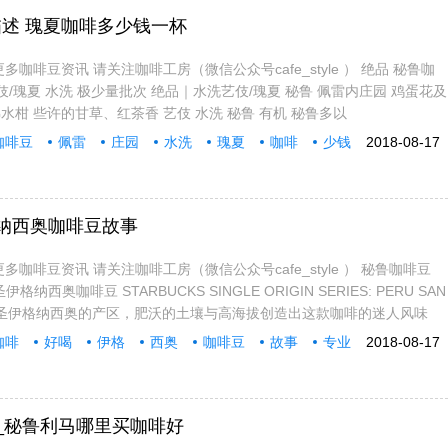
述 瑰夏咖啡多少钱一杯
多咖啡豆资讯 请关注咖啡工房（微信公众号cafe_style ） 绝品 秘鲁咖
伎/瑰夏 水洗 极少量批次 绝品｜水洗艺伎/瑰夏 秘鲁 佩雷内庄园 鸡蛋花及
柑 些许的甘草、红茶香 艺伎 水洗 秘鲁 有机 秘鲁多以
咖啡豆
佩雷
庄园
水洗
瑰夏
咖啡
少钱
2018-08-17
纳西奥咖啡豆故事
多咖啡豆资讯 请关注咖啡工房（微信公众号cafe_style ） 秘鲁咖啡豆
纳西奥咖啡豆 STARBUCKS SINGLE ORIGIN SERIES: PERU SAN
自秘鲁圣伊格纳西奥的产区，肥沃的土壤与高海拔创造出这款咖啡的迷人风味
咖啡
好喝
伊格
西奥
咖啡豆
故事
专业
2018-08-17
_秘鲁利马哪里买咖啡好