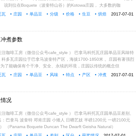
 说到位在Boquete（波奎特山谷）的Kotowa庄园， 大多数的咖
托瓦
庄园
单品豆
分级
价格
生豆
烘焙
2017-07-01
及冲煮参数
注咖啡工房（微信公众号cafe_style ） 巴拿马科托瓦庄园单品豆风味特
科多瓦庄园位于巴拿马波奎特产区，海拔1700-1850米 。庄园有著强烈
，为了能确保有个干净、安全、永续的环境，庄园以传统的概念但
托瓦
庄园
单品豆
风味
特点
产区
冲煮
2017-07-01
奖情况
注咖啡工房（微信公众号cafe_style ） 巴拿马科托瓦庄园单品豆差别、
：巴拿马 波奎特 邓肯庄园 小矮人 日晒艺妓 半磅1200元 一磅2100元
Panama Boquete Duncan The Dwarft Geisha Natural）
托瓦
庄园
单品豆
差别
区分
获奖情况
2017-07-01