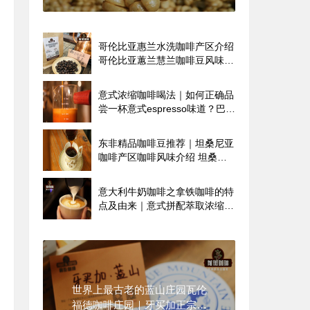
细手冲教程
哥伦比亚惠兰水洗咖啡产区介绍
哥伦比亚蕙兰慧兰咖啡豆风味特
点
意式浓缩咖啡喝法｜如何正确品
尝一杯意式espresso味道？巴西
喜拉多哥伦比亚惠兰咖啡豆能做
意式浓缩吗？
东非精品咖啡豆推荐｜坦桑尼亚
咖啡产区咖啡风味介绍 坦桑尼
亚咖啡品种口味特点
意大利牛奶咖啡之拿铁咖啡的特
点及由来｜意式拼配萃取浓缩拿
铁美式有啥区别
世界上最古老的蓝山庄园瓦伦
福德咖啡庄园｜牙买加正宗蓝