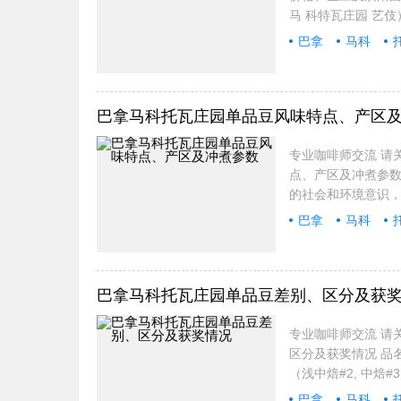
马 科特瓦庄园 艺伎）
巴拿
马科
曲线
巴拿马科托瓦庄园单品豆风味特点、产区
专业咖啡师交流 请关
点、产区及冲煮参数 
的社会和环境意识
巴拿
马科
参数
巴拿马科托瓦庄园单品豆差别、区分及获
专业咖啡师交流 请关
区分及获奖情况 品名
（浅中焙#2, 中焙#3） （
巴拿
马科