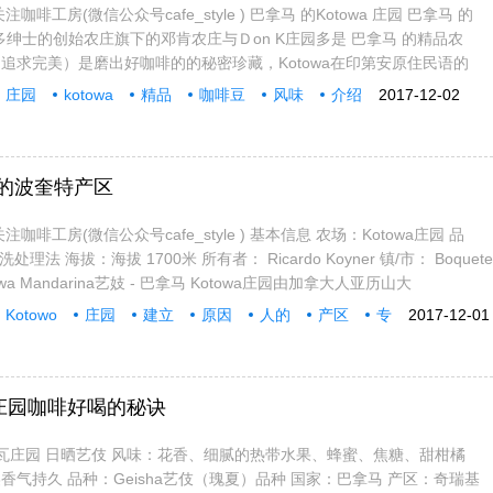
啡工房(微信公众号cafe_style ) 巴拿马 的Kotowa 庄园 巴拿马 的
卡多绅士的创始农庄旗下的邓肯农庄与Ｄon K庄园多是 巴拿马 的精品农
追求完美）是磨出好咖啡的的秘密珍藏，Kotowa在印第安原住民语的
庄园
kotowa
精品
咖啡豆
风味
介绍
2017-12-02
人的波奎特产区
咖啡工房(微信公众号cafe_style ) 基本信息 农场：Kotowa庄园 品
理法 海拔：海拔 1700米 所有者： Ricardo Koyner 镇/市： Boquete
wa Mandarina艺妓 - 巴拿马 Kotowa庄园由加拿大人亚历山大
Kotowo
庄园
建立
原因
人的
产区
专
2017-12-01
庄园咖啡好喝的秘诀
托瓦庄园 日晒艺伎 风味：花香、细腻的热带水果、蜂蜜、焦糖、甜柑橘
气持久 品种：Geisha艺伎（瑰夏）品种 国家：巴拿马 产区：奇瑞基