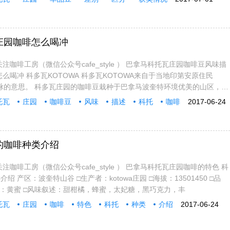
庄园咖啡怎么喝冲
注咖啡工房（微信公众号cafe_style ） 巴拿马科托瓦庄园咖啡豆风味描
么喝冲 科多瓦KOTOWA 科多瓦KOTOWA来自于当地印第安原住民
山脉的意思。 科多瓦庄园的咖啡豆栽种于巴拿马波奎特环境优美的山区，并
托瓦
庄园
咖啡豆
风味
描述
科托
咖啡
2017-06-24
的咖啡种类介绍
注咖啡工房（微信公众号cafe_style ） 巴拿马科托瓦庄园咖啡的特色 科
 产区：波奎特山谷 □生产者：kotowa庄园 □海拔：13501450 □品
法：黄蜜 □风味叙述：甜柑橘，蜂蜜，太妃糖，黑巧克力，丰
托瓦
庄园
咖啡
特色
科托
种类
介绍
2017-06-24