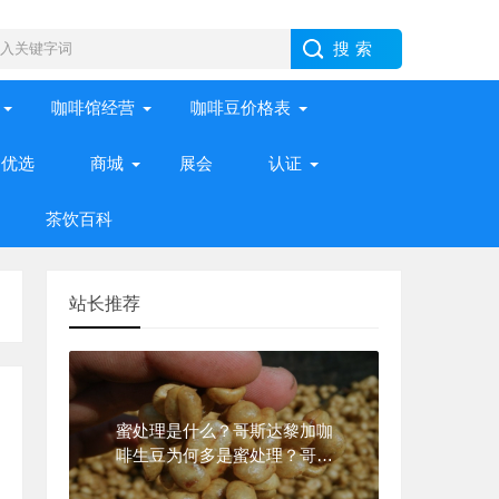
咖啡馆经营
咖啡豆价格表
优选
商城
展会
认证
茶饮百科
站长推荐
蜜处理是什么？哥斯达黎加咖
啡生豆为何多是蜜处理？哥斯
达黎加蜜处理瑰夏咖啡的超详