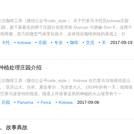
咖啡工房（微信公众号cafe_style ） 关于巴拿马卡托瓦kotowa庄园
个庄园，旗下最着名的两个庄园分别是邓肯-Duncan 与唐赫-Don K，这两个
陵线两侧，双方的微型气候变化很大，这体现在咖啡风味的表现上：D
卡托
kotowa
庄园
专业
咖啡
交流
关
2017-09-19
owa种植处理庄园介绍
咖啡工房（微信公众号cafe_style ） Kotowa 在巴拿马当地母语是山
人：亚历山大。当肯。麦金泰尔，为加拿大人。1918年的有一天，他阅读
洲巴拿马波奎特的报道。报道上详述著这里的神秘的火山坡旁有个一
庄园
Panama
Finca
Kotowa
2017-09-06
化、故事典故