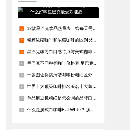
星巴克最好喝前十名 星巴克
什么好喝星巴克最受欢迎必点
饮料排行
12款星巴克饮品热量表，给每天需要咖啡又要维持体型的你参考
精粹浓缩咖啡和浓缩咖啡的区别 浓缩咖啡是什么意思 精粹浓缩咖啡
星巴克馥芮白口感特点与美式咖啡，卡布奇诺有什么区别哪个苦
星巴克不同种类咖啡价格表 星巴克菜单
一张图让你搞清楚咖啡粉粗细区分！手冲咖啡研磨度粗细标准教程
世界十大顶级咖啡排名著名十大咖啡品牌 世界十大咖啡有哪些品牌
单品磨豆机粗细是怎么调的品牌口感风味描述处理法介绍
什么是澳式白咖啡Flat White？ 澳白、拿铁与卡布奇诺牛奶咖啡比例有什么区别