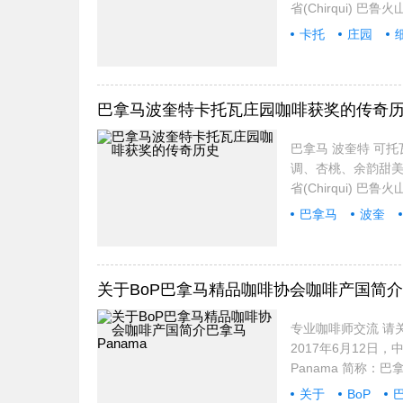
省(Chirqui)
卡托
庄园
巴拿马
巴拿马波奎特卡托瓦庄园咖啡获奖的传奇
巴拿马 波奎特 可
调、杏桃、余韵甜美香
省(Chirqui)
巴拿马
波奎
关于BoP巴拿马精品咖啡协会咖啡产国简介巴
专业咖啡师交流 请关
2017年6月12日，
Panama 简称：巴
关于
BoP