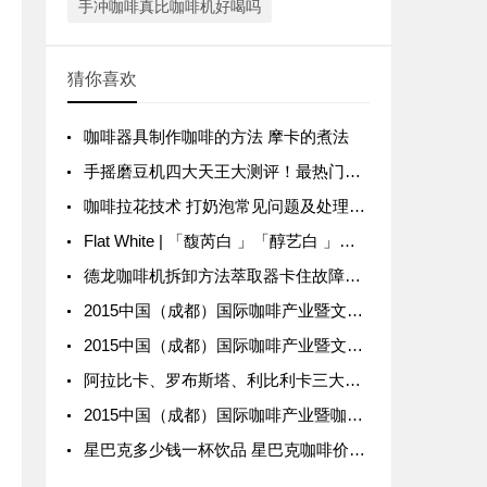
手冲咖啡真比咖啡机好喝吗
猜你喜欢
咖啡器具制作咖啡的方法 摩卡的煮法
手摇磨豆机四大天王大测评！最热门的四款咖啡手磨研磨性能对比
咖啡拉花技术 打奶泡常见问题及处理方法
Flat White | 「馥芮白 」「醇艺白 」「澳瑞白」的区别？
德龙咖啡机拆卸方法萃取器卡住故障灯图解
2015中国（成都）国际咖啡产业暨文化博览会
2015中国（成都）国际咖啡产业暨文化博览会 招商版
阿拉比卡、罗布斯塔、利比利卡三大咖啡豆品种种类风味口感特点区别 如何分辨阿拉比卡和罗豆
2015中国（成都）国际咖啡产业暨咖啡文化博览会展览会 开启招商
星巴克多少钱一杯饮品 星巴克咖啡价格表看哪款饮品价格最高