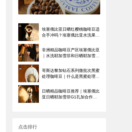
山咖啡庄园有哪些？
埃塞俄比亚日晒红樱桃咖啡豆适
合手冲吗？埃塞俄比亚水洗果丁
丁咖啡怎么冲煮好喝
非洲精品咖啡豆产区埃塞俄比亚
｜水洗耶加雪菲和日晒耶加雪菲
咖啡豆外观风味特点有哪些区别
哥斯达黎加钻石系列微批次黑蜜
处理咖啡豆｜什么是黑蜜处理？
Venecia咖啡品种介绍
日晒精品咖啡豆推荐｜埃塞俄比
亚日晒耶加雪菲G1孔加合作社
咖啡豆风味口感香气描述
点击排行