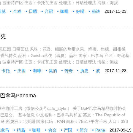
 巴鲁火山 波奎特产区 庄园：卡托瓦庄园 处理法：日晒处理法 海拔：海拔
细腻
全程
日晒
介绍
咖啡
好喝
秘诀
2017-11-23
历史
托瓦庄园 日晒艺伎 风味：花香、细腻的热带水果、蜂蜜、焦糖、甜柑橘
气持久 品种：Geisha艺伎（瑰夏）品种 国家：巴拿马 产区：奇瑞基
 巴鲁火山 波奎特产区 庄园：卡托瓦庄园 处理法：日晒处理法 海拔：海拔
卡托
庄园
咖啡
奖的
传奇
历史
波
2017-11-23
拿马Panama
注咖啡工房（微信公众号cafe_style ） 关于BoP巴拿马精品咖啡协会
中巴建交。 基本信息 中文名称：巴拿马共和国 英文：The Republic of
拿马 所属洲：北美洲 国家代码：PAN 面积：75517平方千米 人口：393
巴拿马
精品
咖啡
协会
产国
简介
Pana
2017-09-19