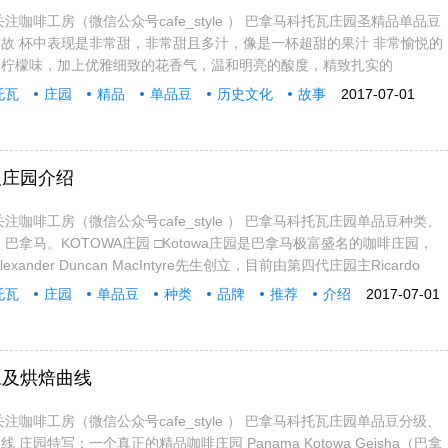
注咖啡工房（微信公众号cafe_style ） 巴拿马科托瓦庄园圣精品单品豆
故 杯中表现是非常甜，非常甜且多汁，像是一杯超甜的果汁 非常愉悦的
的柠檬味，加上优雅细致的花香气，温和明亮的酸度，精致扎实的
托瓦
庄园
精品
单品豆
历史文化
故事
2017-07-01
及庄园介绍
注咖啡工房（微信公众号cafe_style ） 巴拿马科托瓦庄园单品豆种类、
巴拿马。KOTOWA庄园 □Kotowa庄园是巴拿马极富盛名的咖啡庄园，
xander Duncan MacIntyre先生创立，目前由第四代庄园主Ricardo
托瓦
庄园
单品豆
种类
品牌
推荐
介绍
2017-07-01
豆及烘焙曲线
注咖啡工房（微信公众号cafe_style ） 巴拿马科托瓦庄园单品豆分级、
庄园特写：一个真正的精品咖啡庄园 Panama Kotowa Geisha（巴拿