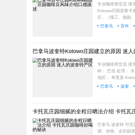
专业咖啡师交流 请关注咖
Kotowa庄园是黎
庄，（慢工、挑剔、
巴拿马
百年
巴拿马波奎特Kotowo庄园建立的原因 迷
专业咖啡师交流 请关注
种： 艺伎 处理： 水洗处
地区： 奇里基 Koto
巴拿马
波奎
卡托瓦庄园细腻的全程日晒法介绍 卡托瓦
巴拿马 波奎特 可
调、杏桃、余韵甜美香