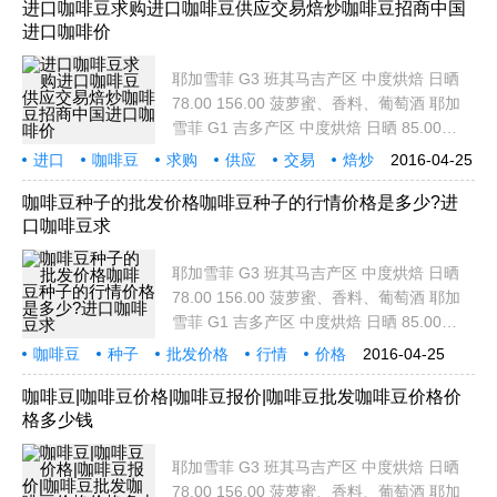
190.00 淡发酵酒香，甜橘，香料，蜜糖甜
进口咖啡豆求购进口咖啡豆供应交易焙炒咖啡豆招商中国
进口咖啡价
耶加雪菲 G2
耶加雪菲 G3 班其马吉产区 中度烘焙 日晒
78.00 156.00 菠萝蜜、香料、葡萄酒 耶加
雪菲 G1 吉多产区 中度烘焙 日晒 85.00
170.00 蓝莓，蜂蜜，紫色水果，柑橘调 耶
进口
咖啡豆
求购
供应
交易
焙炒
2016-04-25
加雪菲 G1 艾瑞加 浅度烘焙 日晒 95.00
招商
中国
咖啡
耶加
190.00 淡发酵酒香，甜橘，香料，蜜糖甜
咖啡豆种子的批发价格咖啡豆种子的行情价格是多少?进
口咖啡豆求
耶加雪菲 G2
耶加雪菲 G3 班其马吉产区 中度烘焙 日晒
78.00 156.00 菠萝蜜、香料、葡萄酒 耶加
雪菲 G1 吉多产区 中度烘焙 日晒 85.00
170.00 蓝莓，蜂蜜，紫色水果，柑橘调 耶
咖啡豆
种子
批发价格
行情
价格
2016-04-25
加雪菲 G1 艾瑞加 浅度烘焙 日晒 95.00
多少
进口
耶加
雪菲
190.00 淡发酵酒香，甜橘，香料，蜜糖甜
咖啡豆|咖啡豆价格|咖啡豆报价|咖啡豆批发咖啡豆价格价
格多少钱
耶加雪菲 G2
耶加雪菲 G3 班其马吉产区 中度烘焙 日晒
78.00 156.00 菠萝蜜、香料、葡萄酒 耶加