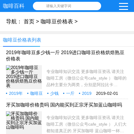
咖啡百科
请输入关键字词
导航：
首页
>
咖啡豆价格表
>
咖啡豆价格表列表
2019年咖啡豆多少钱一斤 2019进口咖啡豆价格烘焙熟豆
价格表
专业咖啡知识交流 更多咖啡豆资讯 请关注
咖啡工房（微信公众号cafe_style ） 咖啡的
品种主要分为两类，分别是阿拉比卡
（Arabic）及罗布斯塔（Robusta）。阿拉
2019年
咖啡豆
少钱
一斤
2019
2019-02-01
比卡品种生长环境较严苛，种植成本较高，
进口
价格
烘焙
产量占咖啡产量的2/3，主要产地为巴西、哥
牙买加咖啡价格贵吗 国内能买到正宗牙买加蓝山咖啡吗
伦比亚及拉丁美
专业咖啡知识交流 更多咖啡豆资讯 请关注
咖啡工房（微信公众号cafe_style ） 人们大
都知道真正的 牙买加咖啡 蓝山咖啡一杯的