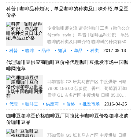
个购买 咖啡豆 的途径： 1.最早的是选择本
途径
如何
寻找
合适
供
地供应商，这些供应商大多同时供应奶茶、
科普 | 咖啡品种知识，单品咖啡的种类及口味介绍,单品豆
价格
冰激淋等
专业咖啡师交流 请关注咖啡工房（微信公众
号cafe_style ） 科普 | 咖啡品种知识，单品
咖啡的种类及口味介绍 咖啡树的种类有500
多种，品种有6000个，其中多数都是热带树
科普
咖啡
品种
知识
单品
种类
2017-09-13
木和灌木。世界上主要的咖啡树有四种，真
口味
介绍
单品豆
价格
正具有商业价值而且被大量栽种的只有两
代理咖啡豆供应商咖啡豆价格代理咖啡豆批发市场中国咖
啡网推荐
种，所产
耶加雪菲 G3 班其马吉产区 中度烘焙 日晒
78.00 156.00 菠萝蜜、香料、葡萄酒 耶加
雪菲 G1 吉多产区 中度烘焙 日晒 85.00
170.00 蓝莓，蜂蜜，紫色水果，柑橘调 耶
代理
咖啡豆
供应商
价格
批发市场
2016-04-25
加雪菲 G1 艾瑞加 浅度烘焙 日晒 95.00
中国
咖啡
推荐
耶加
190.00 淡发酵酒香，甜橘，香料，蜜糖甜
咖啡豆咖啡豆价格咖啡豆厂阿拉比卡咖啡豆价格咖啡收购
价咖啡豆品
耶加雪菲 G2
耶加雪菲 G3 班其马吉产区 中度烘焙 日晒