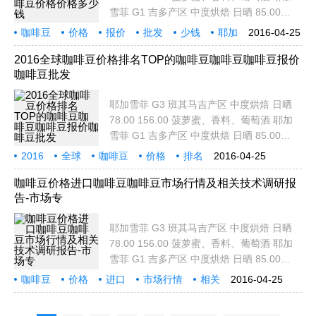
雪菲 G1 吉多产区 中度烘焙 日晒 85.00
170.00 蓝莓，蜂蜜，紫色水果，柑橘调 耶
咖啡豆
价格
报价
批发
少钱
耶加
2016-04-25
加雪菲 G1 艾瑞加 浅度烘焙 日晒 95.00
雪菲
班其
马吉
产区
190.00 淡发酵酒香，甜橘，香料，蜜糖甜
2016全球咖啡豆价格排名TOP的咖啡豆咖啡豆咖啡豆报价
咖啡豆批发
耶加雪菲 G2
耶加雪菲 G3 班其马吉产区 中度烘焙 日晒
78.00 156.00 菠萝蜜、香料、葡萄酒 耶加
雪菲 G1 吉多产区 中度烘焙 日晒 85.00
170.00 蓝莓，蜂蜜，紫色水果，柑橘调 耶
2016
全球
咖啡豆
价格
排名
2016-04-25
加雪菲 G1 艾瑞加 浅度烘焙 日晒 95.00
TOP
报价
批发
耶加
190.00 淡发酵酒香，甜橘，香料，蜜糖甜
咖啡豆价格进口咖啡豆咖啡豆市场行情及相关技术调研报
告-市场专
耶加雪菲 G2
耶加雪菲 G3 班其马吉产区 中度烘焙 日晒
78.00 156.00 菠萝蜜、香料、葡萄酒 耶加
雪菲 G1 吉多产区 中度烘焙 日晒 85.00
170.00 蓝莓，蜂蜜，紫色水果，柑橘调 耶
咖啡豆
价格
进口
市场行情
相关
2016-04-25
加雪菲 G1 艾瑞加 浅度烘焙 日晒 95.00
技术
调研报告
市场
耶
190.00 淡发酵酒香，甜橘，香料，蜜糖甜