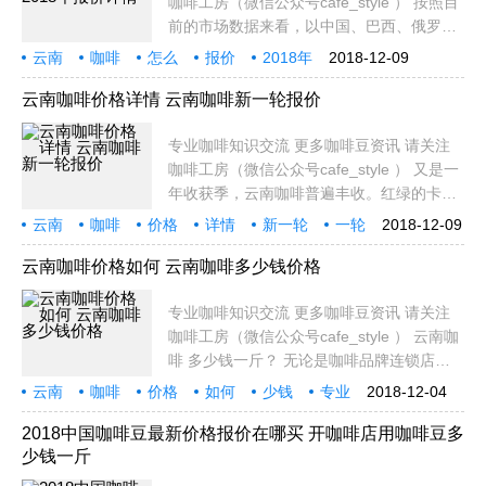
咖啡工房（微信公众号cafe_style ） 按照目
前的市场数据来看，以中国、巴西、俄罗
斯、印度、南非为代表的新兴国家目前消费
云南
咖啡
怎么
报价
2018年
2018-12-09
咖啡占全球总量的20%，至2020年，这一比
详情
专业
知识
重将达到35% 云南咖啡交易中心位于我国主
云南咖啡价格详情 云南咖啡新一轮报价
要咖啡产地，
专业咖啡知识交流 更多咖啡豆资讯 请关注
咖啡工房（微信公众号cafe_style ） 又是一
年收获季，云南咖啡普遍丰收。红绿的卡蒂
姆咖啡鲜果垂满枝头，11月末的云南，咖啡
云南
咖啡
价格
详情
新一轮
一轮
2018-12-09
进入收获季。 据【产经观察】报道，云南咖
报价
专业
知识
农收入逐年减少 ，今年比去年同期价格下降
云南咖啡价格如何 云南咖啡多少钱价格
约30%
专业咖啡知识交流 更多咖啡豆资讯 请关注
咖啡工房（微信公众号cafe_style ） 云南咖
啡 多少钱一斤？ 无论是咖啡品牌连锁店，
还是独立咖啡馆，随便一杯意式咖啡都卖到
云南
咖啡
价格
如何
少钱
专业
2018-12-04
了30多元。对于大众消费饮品而言，这个价
知识
交流
更多
格无疑属于中高价位了。那么作为咖啡主要
2018中国咖啡豆最新价格报价在哪买 开咖啡店用咖啡豆多
少钱一斤
物料之一