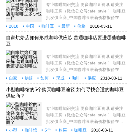
专业咖啡知识交流 更多咖啡豆资讯 请关注
咖啡工房（微信公众号cafe_style ） 咖啡豆
批发供应商_中国咖啡豆最新价格报价在哪
买_ 咖啡豆多少钱一斤 前街咖啡馆 电话：
2018
中国
咖啡豆
最新
价格
2018-03-11
020-38364473 网站：www.makecoffee.cn
报价
在哪
咖啡店
少钱
地址：广州市越秀区达道路保安前街10号 精
自家烘焙店如何形成咖啡供应炼 普通咖啡店要进哪些咖啡
豆
选 庄 园
专业咖啡知识交流 更多咖啡豆资讯 请关注
咖啡工房（微信公众号cafe_style ） 咖啡豆
批发供应商_中国咖啡豆最新价格报价在哪
买_ 咖啡豆多少钱一斤 咖啡供应链 有想过您
自家
烘焙
如何
形成
咖啡
供应
2018-03-11
杯中香气诱人的咖啡是怎么来的吗？一颗咖
普通
咖啡店
哪些
啡果实要经过重重关卡，才能顺利变身为热
小型咖啡馆的5个购买咖啡豆途径 如何寻找合适的咖啡豆
供应商？
腾腾的咖
专业咖啡知识交流 更多咖啡豆资讯 请关注
咖啡工房（微信公众号cafe_style ） 咖啡豆
批发供应商_中国咖啡豆最新价格报价在哪
买_ 咖啡豆多少钱一斤 小型咖啡馆主要有5
小型
咖啡馆
5个
购买
咖啡豆
2018-03-11