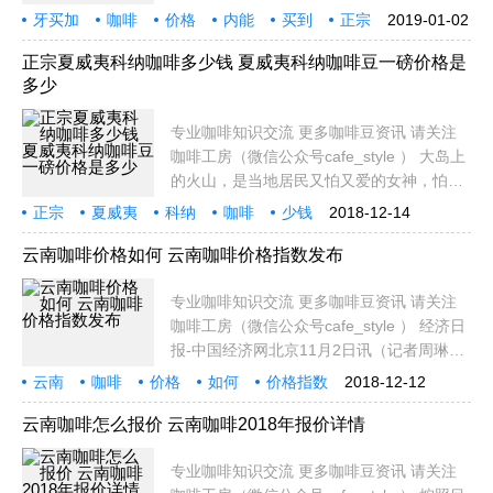
售价应该在三位数，但是你知道并不是所有
牙买加
咖啡
价格
内能
买到
正宗
2019-01-02
的蓝山豆都能泡出牙买加蓝山咖啡应有的风
蓝山
专业
知识
味来吗？因为正宗的牙买加蓝山咖啡风味是
正宗夏威夷科纳咖啡多少钱 夏威夷科纳咖啡豆一磅价格是
多少
豆子和处
专业咖啡知识交流 更多咖啡豆资讯 请关注
咖啡工房（微信公众号cafe_style ） 大岛上
的火山，是当地居民又怕又爱的女神，怕女
神震怒，家园瞬间付之一炬，却也爱震怒之
正宗
夏威夷
科纳
咖啡
少钱
2018-12-14
后的女神留下的眼泪，高温浓稠的岩浆，冷
咖啡豆
一磅
价格
多少
专
却后形成了特殊的土质，成为科纳咖啡得天
云南咖啡价格如何 云南咖啡价格指数发布
独厚的成
专业咖啡知识交流 更多咖啡豆资讯 请关注
咖啡工房（微信公众号cafe_style ） 经济日
报-中国经济网北京11月2日讯（记者周琳）
新华云南（普洱）咖啡价格指数日前在北京
云南
咖啡
价格
如何
价格指数
2018-12-12
正式发布，新华社副社长兼秘书长刘正荣、
发布
专业
知识
交
云南省副省长张国华等出席。价格指数旨在
云南咖啡怎么报价 云南咖啡2018年报价详情
提升云南
专业咖啡知识交流 更多咖啡豆资讯 请关注