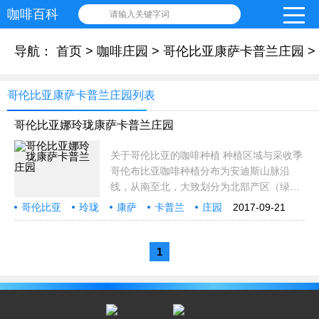
咖啡百科
请输入关键字词
导航：
首页
>
咖啡庄园
>
哥伦比亚康萨卡普兰庄园
>
哥伦比亚康萨卡普兰庄园列表
哥伦比亚娜玲珑康萨卡普兰庄园
关于哥伦比亚的咖啡种植 种植区域与采收季
哥伦布比亚咖啡种植分布为安迪斯山脉沿
线，从南至北，大致划分为北部产区（绿
色），中部产区（橘色，紫色）与南部产区
哥伦比亚
玲珑
康萨
卡普兰
庄园
2017-09-21
（黄色），其中橘色紫色区域有主次两个产
关于
咖啡
种
季，绿色与黄色区域有一个产季。 采收季
【按照区域不同
1