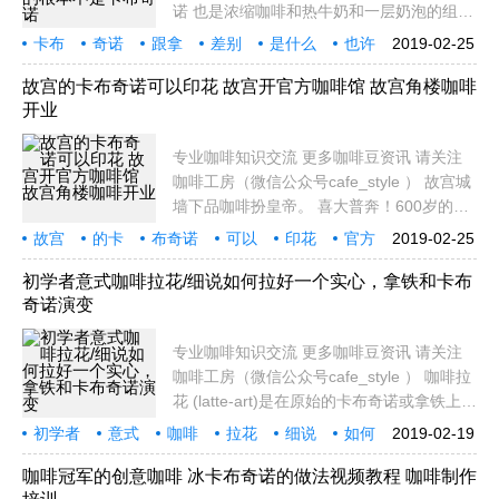
诺 也是浓缩咖啡和热牛奶和一层奶泡的组
合，和拿铁的差别是牛奶的比例，一般来说
卡布
奇诺
跟拿
差别
是什么
也许
2019-02-25
约浓缩咖啡、鲜奶和奶泡的比例约为1:1:1，
你喝
根本
不是
专业
口感会以咖啡风味为主，而牛奶和奶泡让入
故宫的卡布奇诺可以印花 故宫开官方咖啡馆 故宫角楼咖啡
开业
口的咖啡
专业咖啡知识交流 更多咖啡豆资讯 请关注
咖啡工房（微信公众号cafe_style ） 故宫城
墙下品咖啡扮皇帝。 喜大普奔！600岁的网
红故宫开始卖咖啡啦！ 2019-01-25 由 舌尖
故宫
的卡
布奇诺
可以
印花
官方
2019-02-25
上的四九城儿 ... 卡布奇诺 . 这一杯可不是一
咖啡馆
角楼
咖啡
开
般的 卡布奇诺 . 这可是有皇家随机slogan的
初学者意式咖啡拉花/细说如何拉好一个实心，拿铁和卡布
奇诺演变
专业咖啡知识交流 更多咖啡豆资讯 请关注
咖啡工房（微信公众号cafe_style ） 咖啡拉
花 (latte-art)是在原始的卡布奇诺或拿铁上做
出的变化。 关于 咖啡拉花 的起源，其实一
初学者
意式
咖啡
拉花
细说
如何
2019-02-19
直都没有十分明确的文献，只知道当时在欧
好一个
实心
拿铁
卡
美国家， 咖啡拉花 都是在咖啡表演时，所
咖啡冠军的创意咖啡 冰卡布奇诺的做法视频教程 咖啡制作