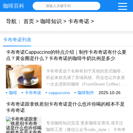
咖啡百科
请输入关键字词
导航：
首页
>
咖啡知识
>
卡布奇诺
>
卡布奇诺列表
卡布奇诺Cappuccino的特点介绍｜制作卡布奇诺有什么要
点？黄金圈是什么？卡布奇诺的咖啡牛奶比例是多少
卡布奇诺这个名称有别于其他的意式咖啡，
听起来就充满了异域风情。而这也让许多第
一次走进前街咖啡（FrontStreet Coffee）的
朋友，在面对琳琅满目的菜单时，常常会被
咖啡
卡布奇诺
cappuccino
咖啡制作
2025-10-26
这个名字吸引而优先选择卡布奇
牛奶咖啡
黄金圈
意式咖啡教程
咖啡推荐
咖啡品类
牛奶咖啡比例
卡布奇诺跟拿铁差别卡布奇诺是什么也许你喝的根本不是
卡布奇诺
专业咖啡知识交流 更多咖啡豆资讯 请关注
咖啡工房（微信公众号cafe_style ） 卡布奇