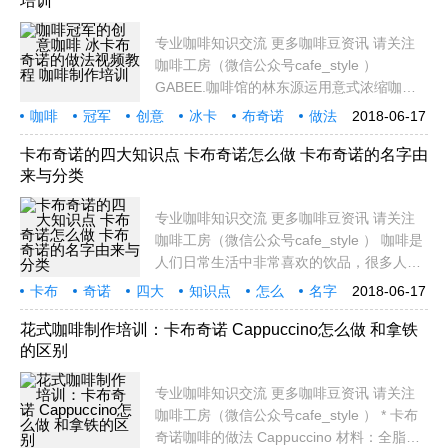
培训
展现
专业咖啡知识交流 更多咖啡豆资讯 请关注
咖啡工房（微信公众号cafe_style ）
GABEE.咖啡馆的林东源运用意式浓缩咖啡
（espresso）传授三帖创意咖啡。 使用小技
咖啡
冠军
创意
冰卡
布奇诺
做法
2018-06-17
巧，让咖啡和牛奶黑白分明，摇一摇杯子，
视频
教程
制作
培训
你将看到咖啡在牛奶上跳舞。 材料：意式浓
卡布奇诺的四大知识点 卡布奇诺怎么做 卡布奇诺的名字由
来与分类
缩咖啡60cc、冰
专业咖啡知识交流 更多咖啡豆资讯 请关注
咖啡工房（微信公众号cafe_style ） 咖啡是
人们日常生活中非常喜欢的饮品，很多人一
天的工作与学习也是从一杯咖啡开始。而咖
卡布
奇诺
四大
知识点
怎么
名字
2018-06-17
啡的种类是比较多的，其中卡布奇诺咖啡更
由来
分类
专业
咖啡
是深受人们喜爱，今天就为大家介绍一下布
花式咖啡制作培训：卡布奇诺 Cappuccino怎么做 和拿铁
的区别
奇诺的四
专业咖啡知识交流 更多咖啡豆资讯 请关注
咖啡工房（微信公众号cafe_style ） * 卡布
奇诺咖啡的做法 Cappuccino 材料：全脂鲜