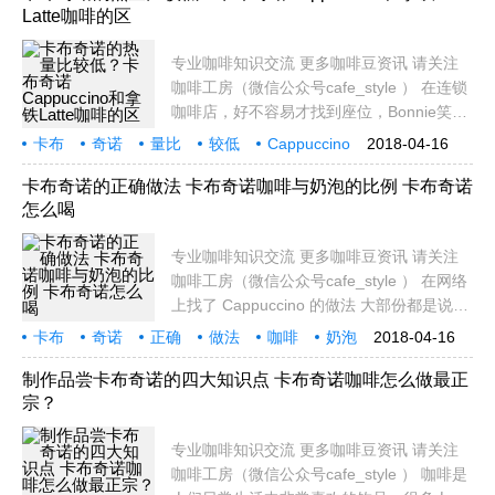
Latte咖啡的区
Macchiato＃摩
专业咖啡知识交流 更多咖啡豆资讯 请关注
咖啡工房（微信公众号cafe_style ） 在连锁
咖啡店，好不容易才找到座位，Bonnie笑著
问：大家想喝什么，你们付钱，我负责买。
卡布
奇诺
量比
较低
Cappuccino
2018-04-16
由于Bonnie对价格较敏锐，加上她爱购物，
拿铁
Latt
所以无论食物、衣物或玩物，我们都爱交由
卡布奇诺的正确做法 卡布奇诺咖啡与奶泡的比例 卡布奇诺
怎么喝
她负责。
专业咖啡知识交流 更多咖啡豆资讯 请关注
咖啡工房（微信公众号cafe_style ） 在网络
上找了 Cappuccino 的做法 大部份都是说
Espresso、热牛奶、奶泡各1:1:1
卡布
奇诺
正确
做法
咖啡
奶泡
2018-04-16
CoffeeGeek上也说：Sharing the space in
比例
怎么
专业
the cup in one-third proportions is one shot
制作品尝卡布奇诺的四大知识点 卡布奇诺咖啡怎么做最正
宗？
of espress
专业咖啡知识交流 更多咖啡豆资讯 请关注
咖啡工房（微信公众号cafe_style ） 咖啡是