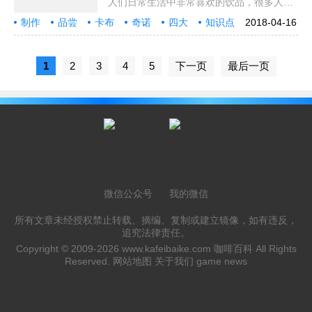
人们日常生活中非常喜欢的饮品，很多人一
天的工作与学习也是从一杯咖啡开始。而咖
制作
品尝
卡布
奇诺
四大
知识点
2018-04-16
啡的种类是比较多的，其中 卡布奇诺咖啡
咖啡
怎么
做最
正宗
更是深受人们喜爱，今天就为大家介绍一下
卡布奇诺
1
2
3
4
5
下一页
最后一页
微信公众号
我的微信
所有文章未经授权禁止转载、摘编、复制或建立镜像，如有违反，
追究法律责任。
Copyright © 2009-2026
www.kafeibaike.com
咖啡百科 All Rights
Reserved.
网站地图
关于我们
game news