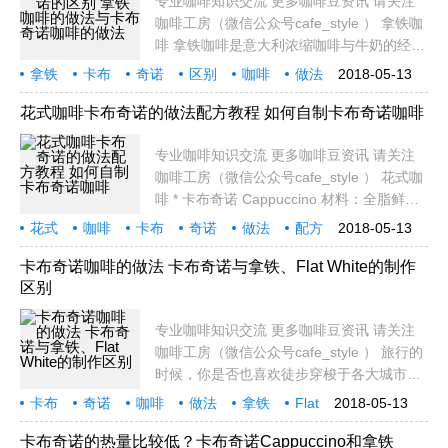
专业咖啡知识交流 更多咖啡豆资讯 请关注
咖啡工房（微信公众号cafe_style ） 拿铁咖
啡 拿铁咖啡是意大利浓缩咖啡与牛奶的经典
混合，意大利人也很喜欢把拿铁作为早餐的
拿铁
卡布
奇诺
区别
咖啡
做法
2018-05-13
饮料。意大利人早晨的厨房里，照得到阳光
专业
知识
交流
的炉子上通常会同时煮著咖啡和牛奶。喝拿
花式咖啡卡布奇诺的做法配方教程 如何自制卡布奇诺咖啡
铁的意大
专业咖啡知识交流 更多咖啡豆资讯 请关注
咖啡工房（微信公众号cafe_style ） 花式咖
啡 * 卡布奇诺 Cappuccino 材料：全脂鲜
奶、肉桂粉。 做法： Ａ。冲煮一份
花式
咖啡
卡布
奇诺
做法
配方
2018-05-13
espresso（义式浓缩）。 Ｂ。加上热鲜奶与
教程
如何
制卡
布奇诺
鲜奶奶泡，三者比例１：１：１，完成份量
卡布奇诺咖啡的做法 卡布奇诺与拿铁、Flat White的制作
区别
是１４０ｃｃ至
专业咖啡知识交流 更多咖啡豆资讯 请关注
咖啡工房（微信公众号cafe_style ） 旅行的
时候，你是否也喜欢徒步穿梭于各大城市的
街头巷弄，找寻一间hidden laneway的特色
卡布
奇诺
咖啡
做法
拿铁
Flat
2018-05-13
咖啡馆，坐下来好好品味一个下午呢？看著
White
制作
区
眼前一片眼花缭乱的咖啡选项：玛奇朵
卡布奇诺的热量比较低？卡布奇诺Cappuccino和拿铁