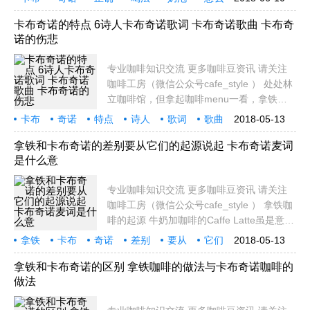
Espresso。但记著， 卡布奇诺 在意大利人
需要
搅拌
专业
咖啡
的眼里是早餐的 一部份，而且只能在早餐时
卡布奇诺的特点 6诗人卡布奇诺歌词 卡布奇诺歌曲 卡布奇
诺的伤悲
间点用。若
专业咖啡知识交流 更多咖啡豆资讯 请关注
咖啡工房（微信公众号cafe_style ） 处处林
立咖啡馆，但拿起咖啡menu一看，拿铁、
卡布奇诺、摩卡、玛琪雅朵琳琅满目的种类
卡布
奇诺
特点
诗人
歌词
歌曲
2018-05-13
要怎么选？点什么样的咖啡才是自己喜欢的
伤悲
专业
咖啡
知识
口味？来看看上面这张图就清楚了！ A. 卡布
拿铁和卡布奇诺的差别要从它们的起源说起 卡布奇诺麦词
是什么意
奇诺 Capp
专业咖啡知识交流 更多咖啡豆资讯 请关注
咖啡工房（微信公众号cafe_style ） 拿铁咖
啡的起源 牛奶加咖啡的Caffe Latte虽是意大
利文，但这种饮料却不是老义发明的，拿铁
拿铁
卡布
奇诺
差别
要从
它们
2018-05-13
的源头可溯自土耳其鄂图曼帝国与维也纳的
起源
说起
麦词
是什么
战争。 一六八三年默罕默德四世的回教大军
拿铁和卡布奇诺的区别 拿铁咖啡的做法与卡布奇诺咖啡的
做法
围攻维