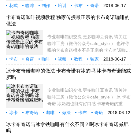
奶、肉桂粉。 做法： Ａ。冲煮一份
花式
咖啡
制作
培训
卡布
奇诺
2018-06-17
espresso（义式浓缩）。 Ｂ。加上热鲜奶与
Cappuccino
怎
鲜奶奶泡，三者比例１：１：１，完成份量
卡布奇诺咖啡视频教程 独家传授最正宗的卡布奇诺咖啡的
做法
是１４０ｃｃ至
专业咖啡知识交流 更多咖啡豆资讯 请关注
咖啡工房（微信公众号cafe_style ） 也许你
喝的卡布奇诺根本不是正宗的 卡布奇诺咖啡
的做法 ？ 如果你今天早上喝的那杯卡布奇
卡布
奇诺
咖啡
视频
教程
独家
2018-06-17
诺，其实不是卡布奇诺，那可怎么办？太可
传授
正宗
的卡
布奇诺
怕了。而更吓人的是：如果你的小白咖啡
冰卡布奇诺咖啡的做法 卡布奇诺有冰的吗 冰卡布奇诺能减
肥吗
（flat whi
专业咖啡知识交流 更多咖啡豆资讯 请关注
咖啡工房（微信公众号cafe_style ） 冰 卡布
奇诺 冰奶泡也能有好口感 卡布奇诺的重点
就在绵密口感的奶泡，通常需要灵活操作高
冰卡
布奇诺
咖啡
做法
卡布
奇诺
2018-06-12
温蒸气设备才能做到，所以通常好奶泡都是
减肥
专业
知识
热的。 其实善用手拉式奶泡壶，冰奶泡也能
冰卡布奇诺与冰拿铁咖啡有什么不同？喝冰卡布奇诺减肥
吗
令人赞