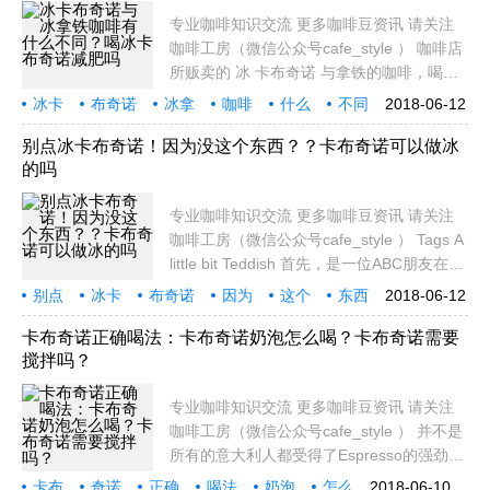
专业咖啡知识交流 更多咖啡豆资讯 请关注
咖啡工房（微信公众号cafe_style ） 咖啡店
所贩卖的 冰 卡布奇诺 与拿铁的咖啡，喝起
来有实质差别吗？ 恩，请教大家一下咖啡店
冰卡
布奇诺
冰拿
咖啡
什么
不同
2018-06-12
所贩卖的 冰 卡布奇诺 与拿铁的咖啡，喝起
喝冰
卡布
奇诺
减肥
来有实质差别吗？ 最佳解答： 不知道您说
别点冰卡布奇诺！因为没这个东西？？卡布奇诺可以做冰
的吗
的咖啡
专业咖啡知识交流 更多咖啡豆资讯 请关注
咖啡工房（微信公众号cafe_style ） Tags A
little bit Teddish 首先，是一位ABC朋友在
Facebook 上发表的一篇文章，让我产生兴
别点
冰卡
布奇诺
因为
这个
东西
2018-06-12
趣。他在文中抒发他的情绪，表达了对台湾
卡布
奇诺
以做
专业
的不满。不幸的是，从美国回来的他对美国
卡布奇诺正确喝法：卡布奇诺奶泡怎么喝？卡布奇诺需要
搅拌吗？
也不甚
专业咖啡知识交流 更多咖啡豆资讯 请关注
咖啡工房（微信公众号cafe_style ） 并不是
所有的意大利人都受得了Espresso的强劲，
因此很多人在早餐时会以 卡布奇诺 取代
卡布
奇诺
正确
喝法
奶泡
怎么
2018-06-10