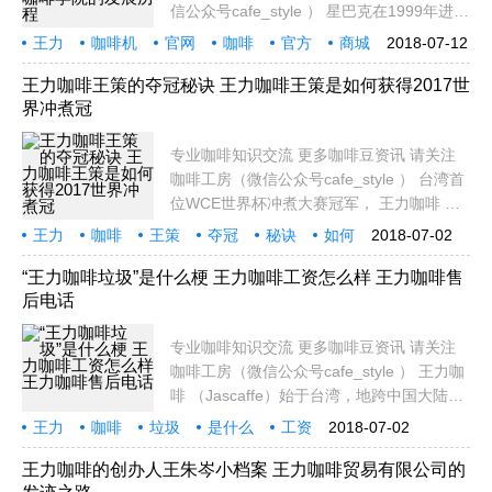
信公众号cafe_style ） 星巴克在1999年进入
中国大陆，2015年门市将达1,500家，其幕
王力
咖啡机
官网
咖啡
官方
商城
2018-07-12
后最大功臣，就是连锁系统设备商王力咖啡
精品
院的
发展
历程
总裁王朱岑。十多年来他维持轻资产策略，
王力咖啡王策的夺冠秘诀 王力咖啡王策是如何获得2017世
界冲煮冠
资本额人
专业咖啡知识交流 更多咖啡豆资讯 请关注
咖啡工房（微信公众号cafe_style ） 台湾首
位WCE世界杯冲煮大赛冠军， 王力咖啡 王
策：一杯好咖啡必须和客人产生连结。 以新
王力
咖啡
王策
夺冠
秘诀
如何
2018-07-02
人之姿在2016年获得WCE世界杯冲煮大赛
获得
2017
世界
冲
（World Brewers Cup）第三名的王策，于
“王力咖啡垃圾”是什么梗 王力咖啡工资怎么样 王力咖啡售
后电话
2017年更上一
专业咖啡知识交流 更多咖啡豆资讯 请关注
咖啡工房（微信公众号cafe_style ） 王力咖
啡 （Jascaffe）始于台湾，地跨中国大陆、
台湾、香港等地，专业提供咖啡设备、咖啡
王力
咖啡
垃圾
是什么
工资
2018-07-02
豆、茶及相关饮料设备。是星巴克供货商及
怎么样
售后
电话
专业
咖
合作伙伴，为星巴克中国提供咖啡设备维修
王力咖啡的创办人王朱岑小档案 王力咖啡贸易有限公司的