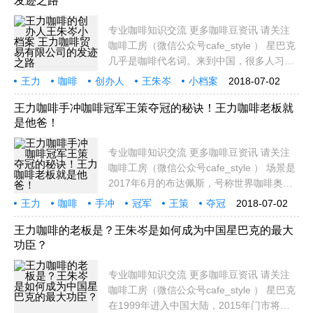
发迹之路
和保障，
专业咖啡知识交流 更多咖啡豆资讯 请关注
咖啡工房（微信公众号cafe_style ） 星巴克
几乎是咖啡代名词。来到中国，很多人习惯
在星巴克叫上一杯咖啡，享受偷闲半日的逍
王力
咖啡
创办人
王朱岑
小档案
2018-07-02
遥自在，但令人意想不到是，这杯咖啡产出
贸易
有限公司
发迹
之
幕后最重要咖啡机器设备、咖啡豆供应商竟
王力咖啡手冲咖啡冠军王策夺冠的秘诀！王力咖啡老板就
是他爸！
是来自台
专业咖啡知识交流 更多咖啡豆资讯 请关注
咖啡工房（微信公众号cafe_style ） 场景是
2017年6月的布达佩斯，号称世界咖啡奥林
匹克四大赛事之一的世界杯冲煮大赛
王力
咖啡
手冲
冠军
王策
夺冠
2018-07-02
（WBrC）会场上，来自台湾、29岁的王
秘诀
老板
是他
策，打败41国咖啡好手，高举冠军奖杯。他
王力咖啡的老板是？王朱岑是如何成为中国星巴克的最大
功臣？
是台湾第一人，也是华
专业咖啡知识交流 更多咖啡豆资讯 请关注
咖啡工房（微信公众号cafe_style ） 星巴克
在1999年进入中国大陆，2015年门市将达