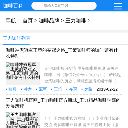
咖啡百科
请输入关键字词
导航：
首页
>
咖啡品牌
>
王力咖啡
>
王力咖啡列表
咖啡冲煮冠军王策的夺冠之路_王策咖啡师的咖啡馆有什
么特别
专业咖啡知识交流 更多咖啡豆资讯 请关注
咖啡工房（微信公众号cafe_style ） 若说起
台湾咖啡的历史，得回溯至清光绪十年（西
元1884年），这是台湾咖啡种植的元年，当
咖啡
冲煮
冠军
王策
夺冠
之路
2019-02-22
年在今天的新北市三峡区试种，直到日据时
咖啡馆
什么
特别
专业
代（西元1935年），才大规模的计画性种
王力咖啡机官网_王力咖啡官方商城_王力精品咖啡学院的
发展历程
植。 随著饮
》》 王力咖啡官方商城 《《 专业咖啡知识
交流 更多咖啡豆资讯 请关注咖啡工房（微